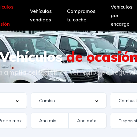
ículos
Vehículos
Vehículos
Compramos
por
vendidos
tu coche
sión
encargo
Vehículos
de ocasió
 amplia selección de vehículos de segun