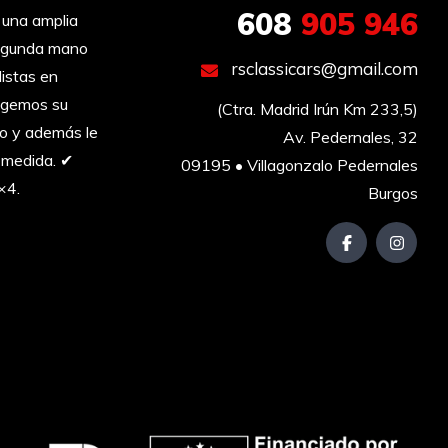
608
905 946
una amplia
segunda mano
rsclassicars@gmail.com
listas en
ogemos su
(Ctra. Madrid Irún Km 233,5)

go y además le
Av. Pedernales, 32

 medida. ✔︎
09195 • Villagonzalo Pedernales

×4.
Burgos