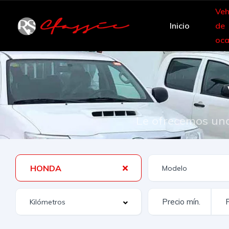
Veh
Inicio
de
oca
Le ofrecemos una
HONDA