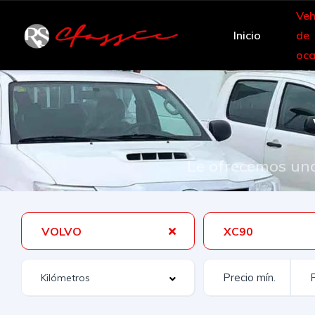
Veh
Inicio
de
oca
Le ofrecemos una
VOLVO
XC90