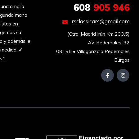
608
905 946
una amplia
segunda mano
rsclassicars@gmail.com
listas en
ogemos su
(Ctra. Madrid Irún Km 233,5)

go y además le
Av. Pedernales, 32

 medida. ✔︎
09195 • Villagonzalo Pedernales

×4.
Burgos