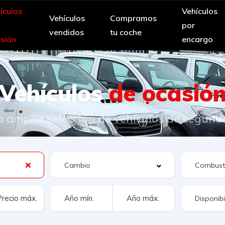
ículos
Vehículos
Vehículos
Compramos
por
vendidos
tu coche
sión
encargo
Vehículos
de ocasió
 amplia selección de vehículos de segun