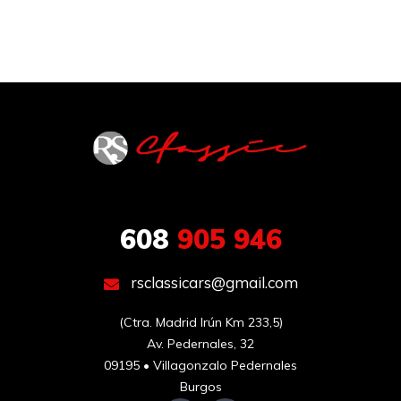
608
905 946
rsclassicars@gmail.com
(Ctra. Madrid Irún Km 233,5)

Av. Pedernales, 32

09195 • Villagonzalo Pedernales

Burgos